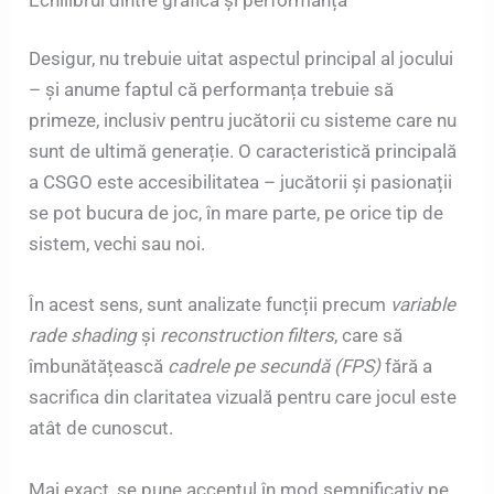
Desigur, nu trebuie uitat aspectul principal al jocului
– și anume faptul că performanța trebuie să
primeze, inclusiv pentru jucătorii cu sisteme care nu
sunt de ultimă generație. O caracteristică principală
a CSGO este accesibilitatea – jucătorii și pasionații
se pot bucura de joc, în mare parte, pe orice tip de
sistem, vechi sau noi.
În acest sens, sunt analizate funcții precum
variable
rade shading
și
reconstruction filters
, care să
îmbunătățească
cadrele pe secundă (FPS)
fără a
sacrifica din claritatea vizuală pentru care jocul este
atât de cunoscut.
Mai exact, se pune accentul în mod semnificativ pe