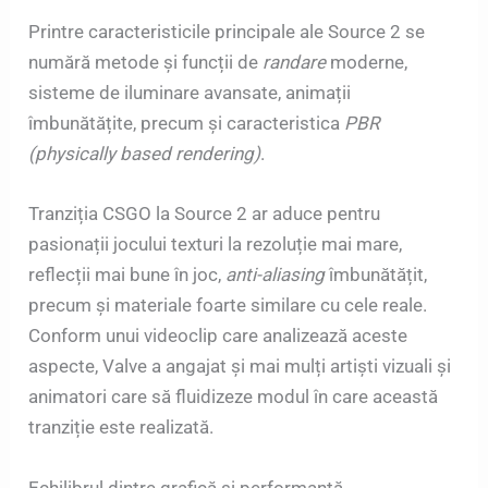
Printre caracteristicile principale ale Source 2 se
numără metode și funcții de
randare
moderne,
sisteme de iluminare avansate, animații
îmbunătățite, precum și caracteristica
PBR
(physically based rendering)
.
Tranziția CSGO la Source 2 ar aduce pentru
pasionații jocului texturi la rezoluție mai mare,
reflecții mai bune în joc,
anti-aliasing
îmbunătățit,
precum și materiale foarte similare cu cele reale.
Conform unui videoclip care analizează aceste
aspecte, Valve a angajat și mai mulți artiști vizuali și
animatori care să fluidizeze modul în care această
tranziție este realizată.
Echilibrul dintre grafică și performanță